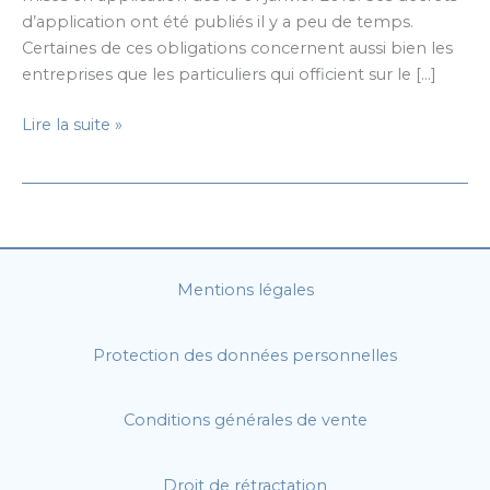
d’application ont été publiés il y a peu de temps.
Certaines de ces obligations concernent aussi bien les
entreprises que les particuliers qui officient sur le […]
Loi
Lire la suite »
pour
une
République
numérique
:
ce
Mentions légales
qui
change
Protection des données personnelles
en
2018
pour
Conditions générales de vente
les
entreprises
Droit de rétractation