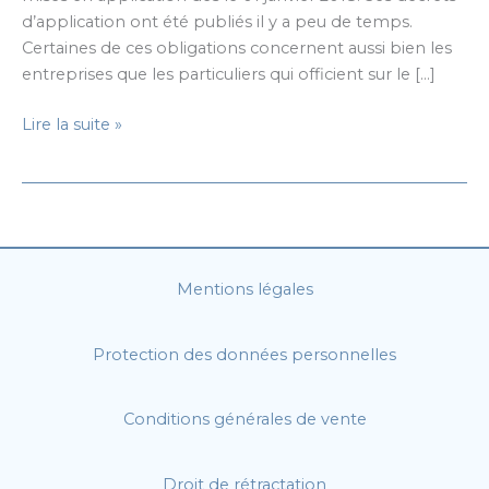
d’application ont été publiés il y a peu de temps.
Certaines de ces obligations concernent aussi bien les
entreprises que les particuliers qui officient sur le […]
Loi
Lire la suite »
pour
une
République
numérique
:
ce
Mentions légales
qui
change
Protection des données personnelles
en
2018
pour
Conditions générales de vente
les
entreprises
Droit de rétractation