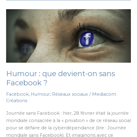
dans
la
vraie
vie
Humour : que devient-on sans
Facebook ?
Facebook
,
Humour
,
Réseaux sociaux
/
Mediacom
Créations
Journée sans Facebook : hier, 28 février était la journée
mondiale consacrée à la « privation » de ce réseau social
pour se défaire de la cyberdépendance (lire : Journée
mondiale sans Facebook). Et imaginons avec ce