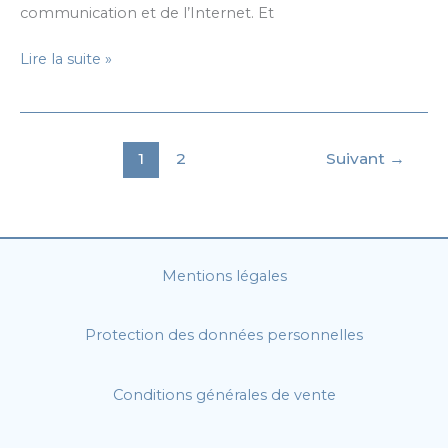
communication et de l’Internet. Et
Évolution
Lire la suite »
de
l’écriture
à
travers
1
2
Suivant
→
les
âges
Mentions légales
Protection des données personnelles
Conditions générales de vente