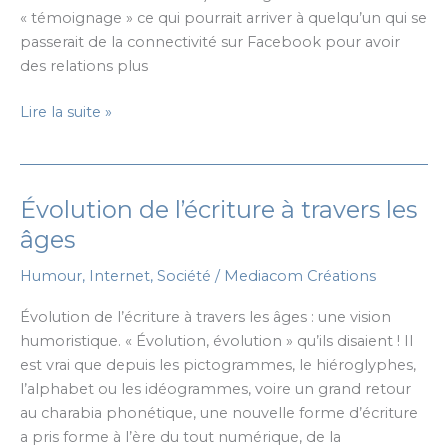
« témoignage » ce qui pourrait arriver à quelqu’un qui se
passerait de la connectivité sur Facebook pour avoir
des relations plus
Humour
Lire la suite »
:
que
devient-
Évolution de l’écriture à travers les
on
sans
âges
Facebook
Humour
,
Internet
,
Société
/
Mediacom Créations
?
Évolution de l’écriture à travers les âges : une vision
humoristique. « Évolution, évolution » qu’ils disaient ! Il
est vrai que depuis les pictogrammes, le hiéroglyphes,
l’alphabet ou les idéogrammes, voire un grand retour
au charabia phonétique, une nouvelle forme d’écriture
a pris forme à l’ère du tout numérique, de la