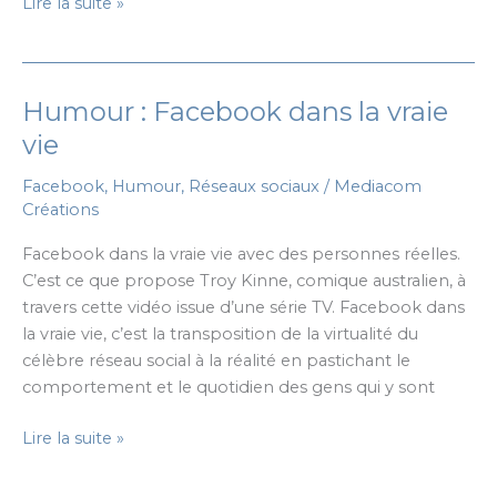
L’apocalypse
Lire la suite »
vue
par
Apple
Humour : Facebook dans la vraie
vie
Facebook
,
Humour
,
Réseaux sociaux
/
Mediacom
Créations
Facebook dans la vraie vie avec des personnes réelles.
C’est ce que propose Troy Kinne, comique australien, à
travers cette vidéo issue d’une série TV. Facebook dans
la vraie vie, c’est la transposition de la virtualité du
célèbre réseau social à la réalité en pastichant le
comportement et le quotidien des gens qui y sont
Humour
Lire la suite »
:
Facebook