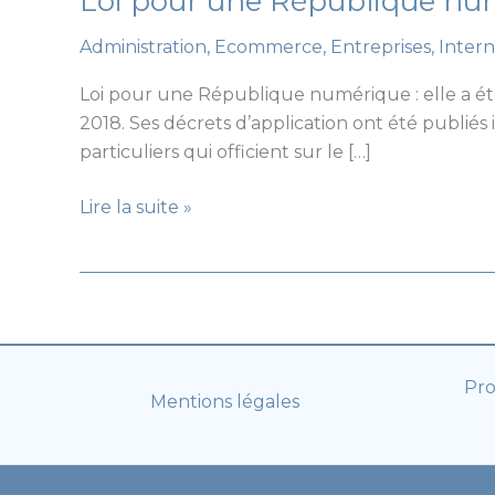
Loi pour une République num
Administration
,
Ecommerce
,
Entreprises
,
Intern
Loi pour une République numérique : elle a été 
2018. Ses décrets d’application ont été publiés 
particuliers qui officient sur le […]
Loi
Lire la suite »
pour
une
République
numérique
:
ce
Pro
Mentions légales
qui
change
en
2018