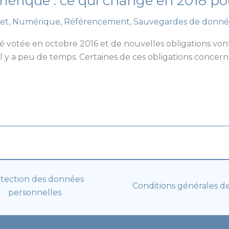
érique : ce qui change en 2018 po
et
,
Numérique
,
Référencement
,
Sauvegardes de donné
votée en octobre 2016 et de nouvelles obligations vont ê
il y a peu de temps. Certaines de ces obligations concern
tection des données
Conditions générales d
personnelles