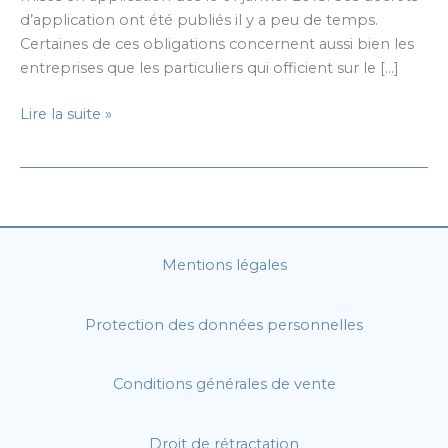
d’application ont été publiés il y a peu de temps.
Certaines de ces obligations concernent aussi bien les
entreprises que les particuliers qui officient sur le […]
Loi
Lire la suite »
pour
une
République
numérique
:
ce
Mentions légales
qui
change
Protection des données personnelles
en
2018
pour
Conditions générales de vente
les
entreprises
Droit de rétractation