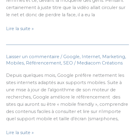
femmes et ce, devant la moquerie des gens. Pensant
certainement à juste titre que la vidéo allait circuler sur
le net et donc de perdre la face, il a eu la
Le
Lire la suite »
chinois
qui
voulait
Laisser un commentaire
/
Google
,
Internet
,
Marketing
,
détruire
Mobiles
,
Référencement
,
SEO
/
Mediacom Créations
internet
Depuis quelques mois, Google préfère nettement les
sites internets adaptés aux supports mobiles. Suite à
une mise à jour de l’algorithme de son moteur de
recherches, Google améliore le référencement des
sites qui auront su être « mobile friendly », comprendre
des contenus faciles à consulter et lire sur n’importe
quel support mobile et taille d’écran (smarphones,
Google
Lire la suite »