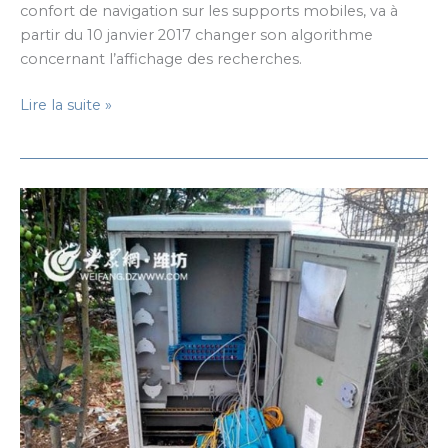
confort de navigation sur les supports mobiles, va à
partir du 10 janvier 2017 changer son algorithme
concernant l’affichage des recherches.
Google
Lire la suite »
souhaite
bannir
la
publicité
intrusive
sur
les
mobiles