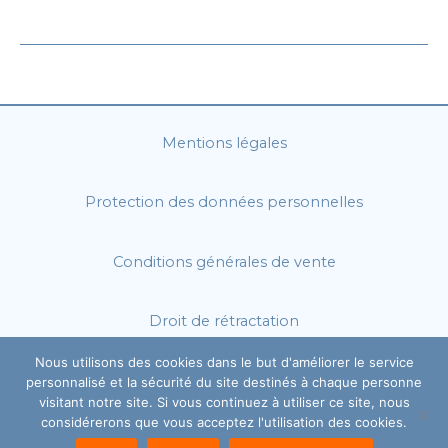
préfére
les
sites
adaptés
aux
mobiles
Mentions légales
Protection des données personnelles
Conditions générales de vente
Droit de rétractation
Nous utilisons des cookies dans le but d'améliorer le service
personnalisé et la sécurité du site destinés à chaque personne
visitant notre site. Si vous continuez à utiliser ce site, nous
considérerons que vous acceptez l'utilisation des cookies.
© 2026 - Mediacom Créations