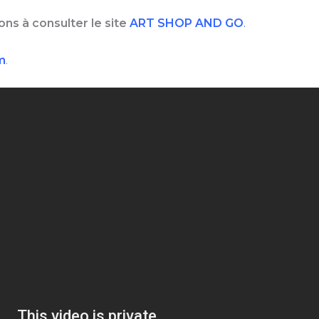
ns à consulter le site
ART SHOP AND GO
.
m
.