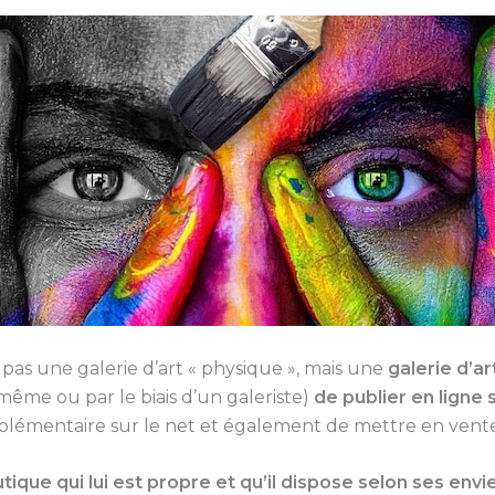
 pas une galerie d’art « physique », mais une
galerie d’a
même ou par le biais d’un galeriste)
de publier en ligne 
upplémentaire sur le net et également de mettre en vente
tique qui lui est propre et qu’il dispose selon ses envi