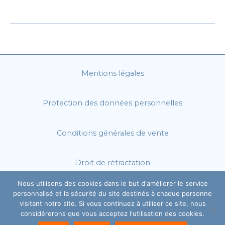
Roncevaux
est-
il
en
France
?
Mentions légales
Protection des données personnelles
Conditions générales de vente
Droit de rétractation
Nous utilisons des cookies dans le but d'améliorer le service
personnalisé et la sécurité du site destinés à chaque personne
visitant notre site. Si vous continuez à utiliser ce site, nous
considérerons que vous acceptez l'utilisation des cookies.
© 2026 - Mediacom Créations