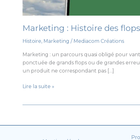
Marketing : Histoire des flo
Histoire
,
Marketing
/
Mediacom Créations
Marketing : un parcours quasi obligé pour vante
ponctuée de grands flops ou de grandes erreur
un produit ne correspondant pas […]
Marketing
Lire la suite »
:
Histoire
des
flops
et
erreurs
Pro