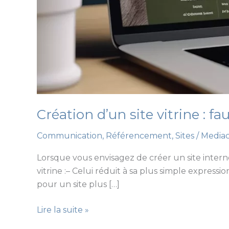
Création d’un site vitrine : f
Communication
,
Référencement
,
Sites
/
Mediac
Lorsque vous envisagez de créer un site interne
vitrine :– Celui réduit à sa plus simple express
pour un site plus […]
Création
Lire la suite »
d’un