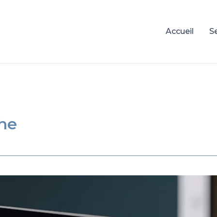
Accueil
S
he