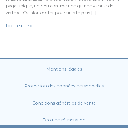
page unique, un peu comme une grande « carte de
visite ».– Ou alors opter pour un site plus […]
Création
Lire la suite »
d’un
site
vitrine
:
faut-
il
Mentions légales
opter
pour
Protection des données personnelles
une
ou
plusieurs
Conditions générales de vente
pages
?
Droit de rétractation