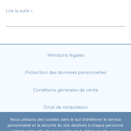
Apple
Lire la suite »
nous
invite
à
découvrir
de
l’art
Mentions légales
contemporain
en
Protection des données personnelles
réalité
augmentée
Conditions générales de vente
Droit de rétractation
Nous utilisons des cookies dans le but d'améliorer le service
personnalisé et la sécurité du site destinés à chaque personne